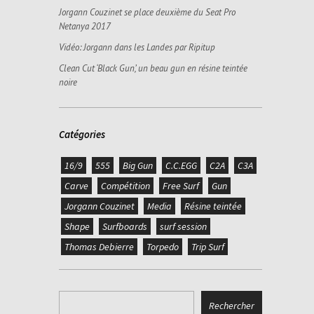
Jorgann Couzinet se place deuxième du Seat Pro
Netanya 2017
Vidéo: Jorgann dans les Landes par Ripitup
Clean Cut ‘Black Gun’, un beau gun en résine teintée
noire
Catégories
16/9
555
Big Gun
C.C.EGG
C2A
C3A
Carve
Compétition
Free Surf
Gun
Jorgann Couzinet
Media
Résine teintée
Shape
Surfboards
surf session
Thomas Debierre
Torpedo
Trip Surf