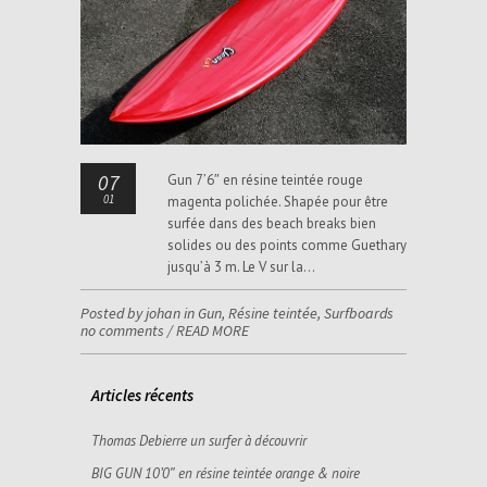
07
Gun 7’6″ en résine teintée rouge
01
magenta polichée. Shapée pour être
surfée dans des beach breaks bien
solides ou des points comme Guethary
jusqu’à 3 m. Le V sur la…
Posted by johan in
Gun
,
Résine teintée
,
Surfboards
no comments
/
READ MORE
Articles récents
Thomas Debierre un surfer à découvrir
BIG GUN 10’0″ en résine teintée orange & noire