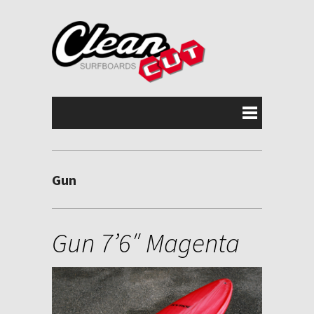
Gun
Gun 7’6″ Magenta