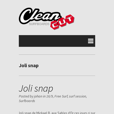
Joli snap
Joli snap
Posted by johan in
16/9
,
Free Surf
,
surf session
,
Surfboards
Joli snap de Mickael B. aux Sables d’Or ces jours ci sur