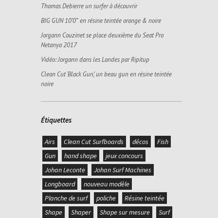
Thomas Debierre un surfer à découvrir
BIG GUN 10’0″ en résine teintée orange & noire
Jorgann Couzinet se place deuxième du Seat Pro
Netanya 2017
Vidéo: Jorgann dans les Landes par Ripitup
Clean Cut ‘Black Gun’, un beau gun en résine teintée
noire
Étiquettes
Airs
Clean Cut Surfboards
décos
Fish
Gun
hand shape
jeux concours
Johan Leconte
Johan Surf Machines
Longboard
nouveau modèle
Planche de surf
poliche
Résine teintée
Shape
Shaper
Shape sur mesure
Surf