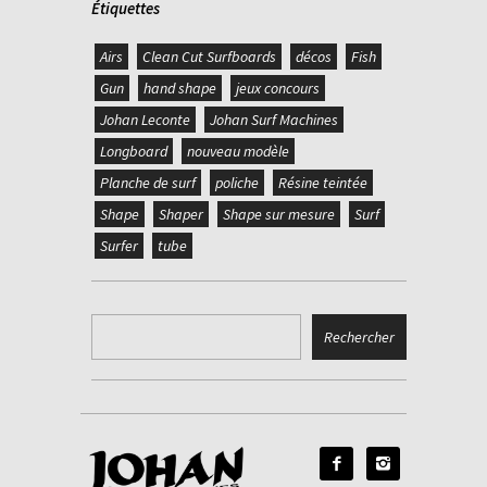
Étiquettes
Airs
Clean Cut Surfboards
décos
Fish
Gun
hand shape
jeux concours
Johan Leconte
Johan Surf Machines
Longboard
nouveau modèle
Planche de surf
poliche
Résine teintée
Shape
Shaper
Shape sur mesure
Surf
Surfer
tube

