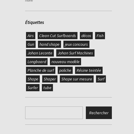
noire
Étiquettes
Airs
Clean Cut Surfboards
décos
Fish
Gun
hand shape
jeux concours
Johan Leconte
Johan Surf Machines
Longboard
nouveau modèle
Planche de surf
poliche
Résine teintée
Shape
Shaper
Shape sur mesure
Surf
Surfer
tube