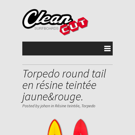
Torpedo round tail
en résine teintée
jaune&rouge.
Posted by johan in
Résine teintée
,
Torpedo