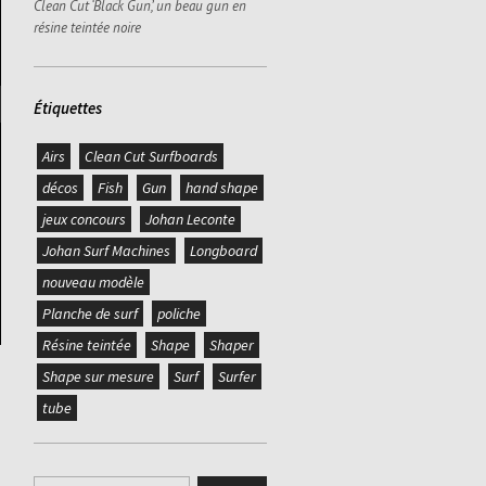
Clean Cut ‘Black Gun’, un beau gun en
résine teintée noire
Étiquettes
Airs
Clean Cut Surfboards
décos
Fish
Gun
hand shape
jeux concours
Johan Leconte
Johan Surf Machines
Longboard
nouveau modèle
Planche de surf
poliche
Résine teintée
Shape
Shaper
Shape sur mesure
Surf
Surfer
tube