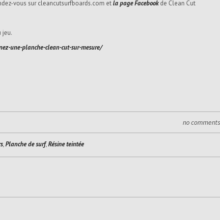
endez-vous sur cleancutsurfboards.com et
la page Facebook
de Clean Cut
 jeu.
ez-une-planche-clean-cut-sur-mesure/
no comment
rs
,
Planche de surf
,
Résine teintée