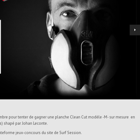
mbre pour tenter de gagner une planche Clean Cut modèle -M- sur mesure en
is) shapé par Johan Leconte.
ateforme jeux-concours du site de Surf Session.